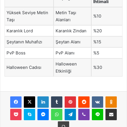
İhtimali
Yüksek Seviye Metin
Metin Taşı
%10
Taşı
Alanları
Karanlık Lord
Karanlık Zindan
%20
Şeytanın Muhafızı
Şeytan Alanı
%15
PvP Boss
PvP Alanı
%5
Halloween
Halloween Cadısı
%30
Etkinliği
Facebook
X
LinkedIn
Tumblr
Pinterest
Reddit
VKontakte
Odnok
Pocket
Skype
Messenger
WhatsApp
Telegram
Viber
Line
E-Posta ile payla
Yazdır