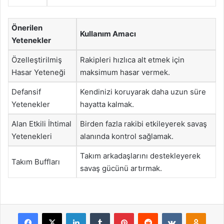
Önerilen
Kullanım Amacı
Yetenekler
Özelleştirilmiş
Rakipleri hızlıca alt etmek için
Hasar Yeteneği
maksimum hasar vermek.
Defansif
Kendinizi koruyarak daha uzun süre
Yetenekler
hayatta kalmak.
Alan Etkili İhtimal
Birden fazla rakibi etkileyerek savaş
Yetenekleri
alanında kontrol sağlamak.
Takım arkadaşlarını destekleyerek
Takım Buffları
savaş gücünü artırmak.
Facebook
X
LinkedIn
Tumblr
Pinterest
Reddit
VKontakte
Odnok