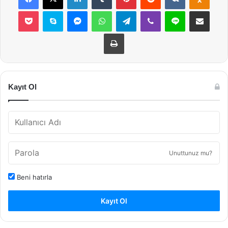
Pocket
Skype
Messenger
WhatsApp
Telegram
Viber
Line
E-Posta ile payla
Yazdır
Kayıt Ol
Unuttunuz mu?
Beni hatırla
Kayıt Ol