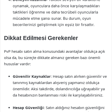
oynamak, oyunculara daha önce karşılaşmadıkları
taktikleri öğrenme ve daha tecrübeli oyuncularla
mücadele etme şansı sunar. Bu durum, oyun
becerilerinizi geliştirmek için eşsiz bir fırsattır.
Dikkat Edilmesi Gerekenler
PvP hesabı satın alma konusundaki avantajlar oldukça açık
olsa da, bu süreçte dikkate almanız gereken bazı önemli
hususlar vardır:
Güvenilir Kaynaklar
: Hesap satın alırken güvenilir ve
tanınmış kaynaklardan alışveriş yapmanız oldukça
önemlidir. Aksi takdirde, dolandırıcılığa uğrayabilir ya
da hesabınızın banlanması riski ile karşılaşabilirsiniz.
Hesap Güvenliği
: Satın aldığınız hesabın güvenliğini