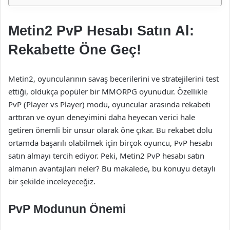
Metin2 PvP Hesabı Satın Al:
Rekabette Öne Geç!
Metin2, oyuncularının savaş becerilerini ve stratejilerini test
ettiği, oldukça popüler bir MMORPG oyunudur. Özellikle
PvP (Player vs Player) modu, oyuncular arasında rekabeti
arttıran ve oyun deneyimini daha heyecan verici hale
getiren önemli bir unsur olarak öne çıkar. Bu rekabet dolu
ortamda başarılı olabilmek için birçok oyuncu, PvP hesabı
satın almayı tercih ediyor. Peki, Metin2 PvP hesabı satın
almanın avantajları neler? Bu makalede, bu konuyu detaylı
bir şekilde inceleyeceğiz.
PvP Modunun Önemi