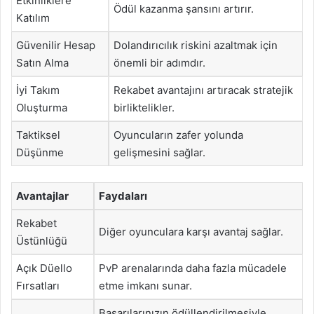
Etkinliklere
Ödül kazanma şansını artırır.
Katılım
Güvenilir Hesap
Dolandırıcılık riskini azaltmak için
Satın Alma
önemli bir adımdır.
İyi Takım
Rekabet avantajını artıracak stratejik
Oluşturma
birliktelikler.
Taktiksel
Oyuncuların zafer yolunda
Düşünme
gelişmesini sağlar.
Avantajlar
Faydaları
Rekabet
Diğer oyunculara karşı avantaj sağlar.
Üstünlüğü
Açık Düello
PvP arenalarında daha fazla mücadele
Fırsatları
etme imkanı sunar.
Başarılarınızın ödüllendirilmesiyle