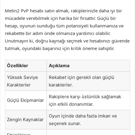
Metin2 PvP hesabı satın almak, rakiplerinizle daha iyi bir
mücadele verebilmek için harika bir fırsattır. Güçlü bir
hesap, oyunun sunduğu tüm potansiyeli kullanmanıza ve
rekabette bir adım önde olmanıza yardımcı olabilir.
Unutmayın ki, doğru kaynağı seçmek ve hesabınızı güvende
tutmak, oyundaki başarınız için kritik öneme sahiptir.
Özellikler
Açıklama
Yüksek Seviye
Rekabet için gerekli olan güçlü
Karakterler
karakterler.
Rakiplere karşı üstünlük sağlamak
Güçlü Ekipmanlar
için etkili donanımlar.
Oyun içinde daha fazla imkan ve
Zengin Kaynaklar
seçenek sunar.