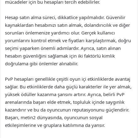
mücadeler için bu hesapları tercih edebilirler.
Hesap satın alma süreci, dikkatlice yapılmalıdır. Güvenilir
kaynaklardan hesabınızı satın almak, dolandırıcılık ve diğer
sorunları önlemenize yardımcı olur. Gerçek kullanıcı
yorumlarını kontrol etmek ve fiyatları karşılaştırmak, doğru
seçimi yaparken önemli adımlardır. Ayrıca, satın alınan
hesabın güvenliğini sağlamak için iki faktörlü kimlik
doğrulama gibi önlemler alınabilir.
PvP hesapları genellikle çeşitli oyun içi etkinliklerde avantaj
sağlar. Bu etkinliklerde daha güçlü karakterler ile yer almak,
yüksek ödüller kazanma şansını artırır. Ayrıca, belirli PvP
arenalarında başarı elde etmek, topluluk içinde saygınlık
kazandırır ve bu da oyuncunun reputasyonunu güçlendirir.
Başarı, metin2 dünyasında, oyuncunun sosyal
etkileşimlerine ve gruplara katılımına da yansır.