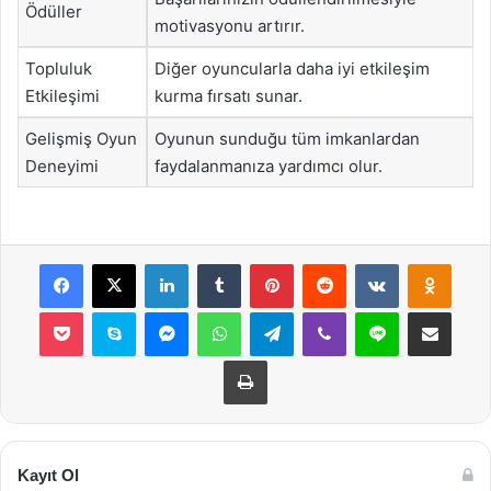
Ödüller
motivasyonu artırır.
Topluluk
Diğer oyuncularla daha iyi etkileşim
Etkileşimi
kurma fırsatı sunar.
Gelişmiş Oyun
Oyunun sunduğu tüm imkanlardan
Deneyimi
faydalanmanıza yardımcı olur.
Facebook
X
LinkedIn
Tumblr
Pinterest
Reddit
VKontakte
Odnok
Pocket
Skype
Messenger
WhatsApp
Telegram
Viber
Line
E-Posta ile payla
Yazdır
Kayıt Ol