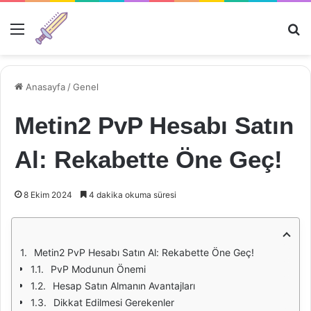
Menü
Ar
Anasayfa
/
Genel
Metin2 PvP Hesabı Satın
Al: Rekabette Öne Geç!
8 Ekim 2024
4 dakika okuma süresi
Metin2 PvP Hesabı Satın Al: Rekabette Öne Geç!
PvP Modunun Önemi
Hesap Satın Almanın Avantajları
Dikkat Edilmesi Gerekenler