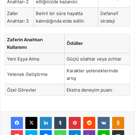
Anahtarı 2
ettiğinizde kazanılır.
Zafer
Belirli bir süre hayatta
Defansif
Anahtarı 3
kalındığında elde edilir.
strateji
Zaferin Anahtarı
Ödüller
Kullanımı
Yeni Eşya Alma
Güçlü silahlar veya zırhlar
Karakter yeteneklerinde
Yetenek Geliştirme
artış
Özel Görevler
Ekstra deneyim puanı
Facebook
X
LinkedIn
Tumblr
Pinterest
Reddit
VKontakte
Odnok
Pocket
Skype
Messenger
WhatsApp
Telegram
Viber
Line
E-Posta ile payla