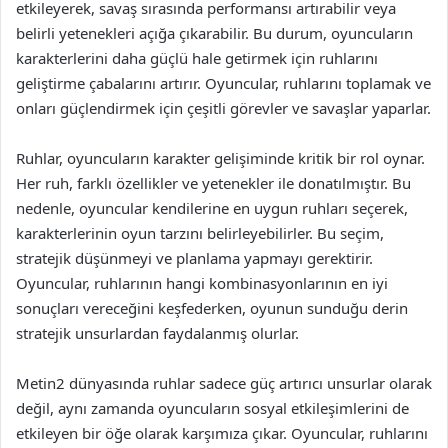
etkileyerek, savaş sırasında performansı artırabilir veya
belirli yetenekleri açığa çıkarabilir. Bu durum, oyuncuların
karakterlerini daha güçlü hale getirmek için ruhlarını
geliştirme çabalarını artırır. Oyuncular, ruhlarını toplamak ve
onları güçlendirmek için çeşitli görevler ve savaşlar yaparlar.
Ruhlar, oyuncuların karakter gelişiminde kritik bir rol oynar.
Her ruh, farklı özellikler ve yetenekler ile donatılmıştır. Bu
nedenle, oyuncular kendilerine en uygun ruhları seçerek,
karakterlerinin oyun tarzını belirleyebilirler. Bu seçim,
stratejik düşünmeyi ve planlama yapmayı gerektirir.
Oyuncular, ruhlarının hangi kombinasyonlarının en iyi
sonuçları vereceğini keşfederken, oyunun sunduğu derin
stratejik unsurlardan faydalanmış olurlar.
Metin2 dünyasında ruhlar sadece güç artırıcı unsurlar olarak
değil, aynı zamanda oyuncuların sosyal etkileşimlerini de
etkileyen bir öğe olarak karşımıza çıkar. Oyuncular, ruhlarını