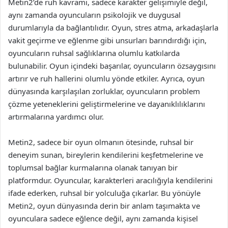
Metin2’de ruh kavramı, sadece karakter gelişimiyle değil,
aynı zamanda oyuncuların psikolojik ve duygusal
durumlarıyla da bağlantılıdır. Oyun, stres atma, arkadaşlarla
vakit geçirme ve eğlenme gibi unsurları barındırdığı için,
oyuncuların ruhsal sağlıklarına olumlu katkılarda
bulunabilir. Oyun içindeki başarılar, oyuncuların özsaygısını
artırır ve ruh hallerini olumlu yönde etkiler. Ayrıca, oyun
dünyasında karşılaşılan zorluklar, oyuncuların problem
çözme yeteneklerini geliştirmelerine ve dayanıklılıklarını
artırmalarına yardımcı olur.
Metin2, sadece bir oyun olmanın ötesinde, ruhsal bir
deneyim sunan, bireylerin kendilerini keşfetmelerine ve
toplumsal bağlar kurmalarına olanak tanıyan bir
platformdur. Oyuncular, karakterleri aracılığıyla kendilerini
ifade ederken, ruhsal bir yolculuğa çıkarlar. Bu yönüyle
Metin2, oyun dünyasında derin bir anlam taşımakta ve
oyunculara sadece eğlence değil, aynı zamanda kişisel