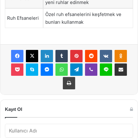
yeni ruhlar edinmek
Özel ruh efsanelerini keşfetmek ve
Ruh Efsaneleri
bunları kullanmak
Facebook
X
LinkedIn
Tumblr
Pinterest
Reddit
VKontakte
Odnok
Pocket
Skype
Messenger
WhatsApp
Telegram
Viber
Line
E-Posta ile payla
Yazdır
Kayıt Ol