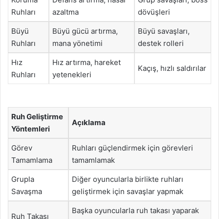
Ruhları
azaltma
dövüşleri
Büyü
Büyü gücü artırma,
Büyü savaşları,
Ruhları
mana yönetimi
destek rolleri
Hız
Hız artırma, hareket
Kaçış, hızlı saldırılar
Ruhları
yetenekleri
Ruh Geliştirme
Açıklama
Yöntemleri
Görev
Ruhları güçlendirmek için görevleri
Tamamlama
tamamlamak
Grupla
Diğer oyuncularla birlikte ruhları
Savaşma
geliştirmek için savaşlar yapmak
Başka oyuncularla ruh takası yaparak
Ruh Takası