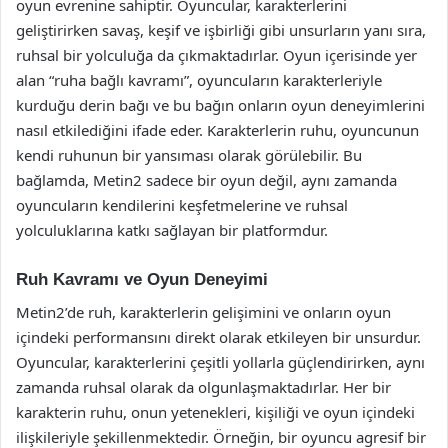
oyun evrenine sahiptir. Oyuncular, karakterlerini
geliştirirken savaş, keşif ve işbirliği gibi unsurların yanı sıra,
ruhsal bir yolculuğa da çıkmaktadırlar. Oyun içerisinde yer
alan “ruha bağlı kavramı”, oyuncuların karakterleriyle
kurduğu derin bağı ve bu bağın onların oyun deneyimlerini
nasıl etkilediğini ifade eder. Karakterlerin ruhu, oyuncunun
kendi ruhunun bir yansıması olarak görülebilir. Bu
bağlamda, Metin2 sadece bir oyun değil, aynı zamanda
oyuncuların kendilerini keşfetmelerine ve ruhsal
yolculuklarına katkı sağlayan bir platformdur.
Ruh Kavramı ve Oyun Deneyimi
Metin2’de ruh, karakterlerin gelişimini ve onların oyun
içindeki performansını direkt olarak etkileyen bir unsurdur.
Oyuncular, karakterlerini çeşitli yollarla güçlendirirken, aynı
zamanda ruhsal olarak da olgunlaşmaktadırlar. Her bir
karakterin ruhu, onun yetenekleri, kişiliği ve oyun içindeki
ilişkileriyle şekillenmektedir. Örneğin, bir oyuncu agresif bir