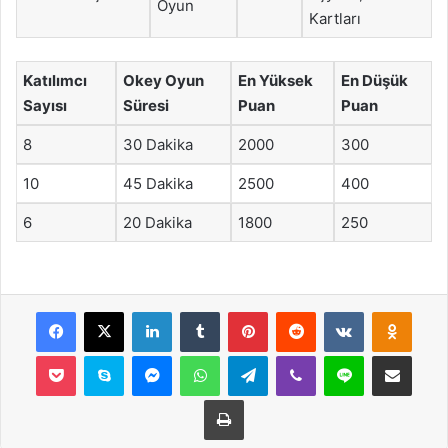
Oyun
Kartları
Katılımcı
Okey Oyun
En Yüksek
En Düşük
Sayısı
Süresi
Puan
Puan
8
30 Dakika
2000
300
10
45 Dakika
2500
400
6
20 Dakika
1800
250
Facebook
X
LinkedIn
Tumblr
Pinterest
Reddit
VKontakte
Odnok
Pocket
Skype
Messenger
WhatsApp
Telegram
Viber
Line
E-Posta ile payla
Yazdır