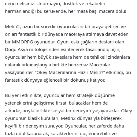
denemelisiniz. Unutmayın, dostluk ve rekabetin
harmanlandığı bu serüvende, her masa başı macera dolu!
Metin2, uzun bir süredir oyuncularını bir araya getiren ve
onları fantastik bir dünyada maceraya atılmaya davet eden
bir MMORPG oyunudur. Oyun, eski çağların destanı olan
Doğu Asya mitolojisinden esinlenerek tasarlandığı için,
oyuncular hem büyük savaşlara hem de tehlikeli zindanlara
dalarak arkadaşlarıyla birlikte benzersiz Maceralar
yaşayabilirler. “Okey Maceralarına Hazır Misin?” etkinliği, bu
fantastik dünyaya eğlenceli bir dokunuş katıyor.
Bu yeni etkinlikte, oyuncular hem stratejik düşünme
yeteneklerini geliştirme fırsatı bulacaklar hem de
arkadaşlarıyla birlikte sosyal bir deneyim yaşayacaklar. Okey
oyununun klasik kuralları, Metin2 dünyasıyla birleşerek
keyifli bir deneyim sunuyor. Oyuncular, her zaferde daha
fazla ödül kazanarak, karakterlerini güçlendirebilir ve