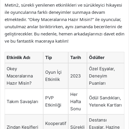
Metin2, sürekli yenilenen etkinlikleri ve sürükleyici hikayesi
ile oyuncularına farklı deneyimler sunmaya devam
etmektedir. “Okey Maceralarına Hazır Misin?” ile oyuncular,
unutulmaz anılar biriktirirken, aynı zamanda becerilerini de
geliştirecekler. Bu nedenle, hemen arkadaşlarınızı davet edin
ve bu fantastik maceraya katılın!
Etkinlik Adı
Tip
Tarih
Ödüller
Okey
Özel Eşyalar,
Oyun İçi
Maceralarına
2023
Deneyim
Etkinlik
Hazır Misin?
Puanları
Her
PVP
Ödül Sandıkları,
Takım Savaşları
Hafta
Etkinliği
Yetenek Kartları
Sonu
Destansı
Kooperatif
Zindan Keşifleri
Sürekli
Eşyalar, Hazine