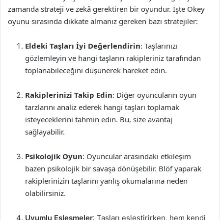
zamanda strateji ve zekâ gerektiren bir oyundur. İşte Okey
oyunu sırasında dikkate almanız gereken bazı stratejiler:
Eldeki Taşları İyi Değerlendirin
: Taşlarınızı
gözlemleyin ve hangi taşların rakipleriniz tarafından
toplanabileceğini düşünerek hareket edin.
Rakiplerinizi Takip Edin
: Diğer oyuncuların oyun
tarzlarını analiz ederek hangi taşları toplamak
isteyeceklerini tahmin edin. Bu, size avantaj
sağlayabilir.
Psikolojik Oyun
: Oyuncular arasındaki etkileşim
bazen psikolojik bir savaşa dönüşebilir. Blöf yaparak
rakiplerinizin taşlarını yanlış okumalarına neden
olabilirsiniz.
Uyumlu Eşleşmeler
: Taşları eşleştirirken, hem kendi