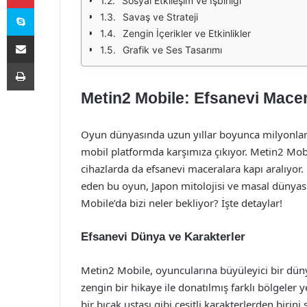
Sosyal Etkileşim ve İşbirliği
Skype
Savaş ve Strateji
Zengin İçerikler ve Etkinlikler
E-Posta ile paylaş
Grafik ve Ses Tasarımı
Yazdır
Metin2 Mobile: Efsanevi Macer
Oyun dünyasında uzun yıllar boyunca milyonlar
mobil platformda karşımıza çıkıyor. Metin2 Mobi
cihazlarda da efsanevi maceralara kapı aralıyor
eden bu oyun, Japon mitolojisi ve masal dünyasıy
Mobile’da bizi neler bekliyor? İşte detaylar!
Efsanevi Dünya ve Karakterler
Metin2 Mobile, oyuncularına büyüleyici bir düny
zengin bir hikaye ile donatılmış farklı bölgeler 
bir bıçak ustası gibi çeşitli karakterlerden birin