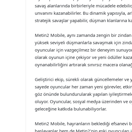
savaş alanlarında birbirleriyle mücadele edebilir,
unvanını kazanabilirler. Bu dinamik yapısıyla, a
stratejik savaşlar yapabilir, düşman klanlarına ka
Metin2 Mobile, aynı zamanda zengin bir zindan 
yüksek seviyeli düşmanlarla savaşmak için zind
oyuncular için vazgeçilmez bir deneyim sunuyor. S
olarak oyunun içine çekiyor ve yeni ödüller kaza
oynanabilirliğini artırarak sınırsız macera olanağ
Geliştirici ekip, sürekli olarak güncellemeler v
sayede oyuncular her zaman yeni görevler, etkinlik
göz önünde bulundurularak yapılan iyileştirmel
oluyor. Oyuncular, sosyal medya üzerinden ve oyun
geleceğine katkıda bulunabiliyorlar.
Metin2 Mobile, hayranların beklediği efsanevi 
başlayanlar hem de Metin2’nin eski oyuncuları iç