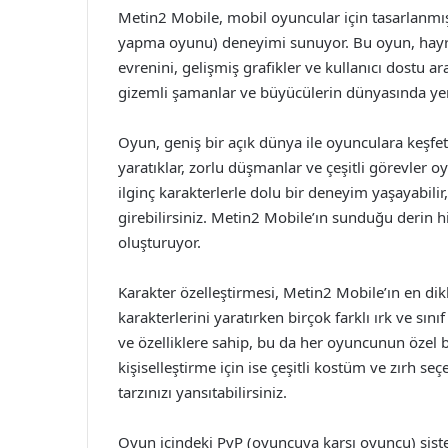
Metin2 Mobile, mobil oyuncular için tasarlanmı
yapma oyunu) deneyimi sunuyor. Bu oyun, hayran
evrenini, gelişmiş grafikler ve kullanıcı dostu ar
gizemli şamanlar ve büyücülerin dünyasında yen
Oyun, geniş bir açık dünya ile oyunculara keşfe
yaratıklar, zorlu düşmanlar ve çeşitli görevler o
ilginç karakterlerle dolu bir deneyim yaşayabilir
girebilirsiniz. Metin2 Mobile’ın sunduğu derin h
oluşturuyor.
Karakter özelleştirmesi, Metin2 Mobile’ın en dikk
karakterlerini yaratırken birçok farklı ırk ve sın
ve özelliklere sahip, bu da her oyuncunun özel b
kişiselleştirme için ise çeşitli kostüm ve zırh s
tarzınızı yansıtabilirsiniz.
Oyun içindeki PvP (oyuncuya karşı oyuncu) sist