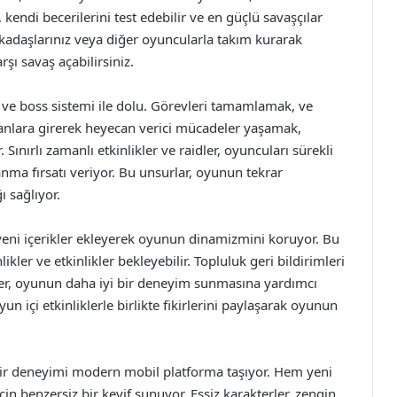
 kendi becerilerini test edebilir ve en güçlü savaşçılar
rkadaşlarınız veya diğer oyuncularla takım kurarak
rşı savaş açabilirsiniz.
ve boss sistemi ile dolu. Görevleri tamamlamak, ve
anlara girerek heyecan verici mücadeler yaşamak,
ınırlı zamanlı etkinlikler ve raidler, oyuncuları sürekli
nma fırsatı veriyor. Bu unsurlar, oyunun tekrar
ı sağlıyor.
e yeni içerikler ekleyerek oyunun dinamizmini koruyor. Bu
ler ve etkinlikler bekleyebilir. Topluluk geri bildirimleri
er, oyunun daha iyi bir deneyim sunmasına yardımcı
 içi etkinliklerle birlikte fikirlerini paylaşarak oyunun
bir deneyimi modern mobil platforma taşıyor. Hem yeni
in benzersiz bir keyif sunuyor. Eşsiz karakterler, zengin