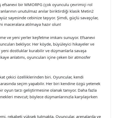
ş efsanevi bir MMORPG (çok oyunculu çevrimiçi rol
larının unutulmaz anılar biriktirdiği klasik Metin2
ayüz sayesinde cebinize taşıyor. Şimdi, güçlü savaşçılar,
i maceralara atılmaya hazır olun!
tme ve yeni yerler keşfetme imkanı sunuyor. Efsanevi
yuncuları bekliyor. Her köyde, büyüleyici hikayeler ve
, yeni dostluklar kurabilir ve düşmanlarla savaşa
ikaye anlatımı, oyuncuları içine çeken bir atmosfer
at çekici özelliklerinden biri. Oyuncular, kendi
ıf arasında seçim yapabilir. Her biri kendine özgü yetenek
ir oyun tarzı geliştirmesine olanak tanıyor. Daha fazla
eçenekleri mevcut; böylece düşmanlarınızla karşılaşırken
emi, rekabeti yüksek tutmakta. Oyuncular, arenalarda ve