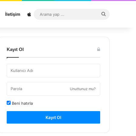
Sitemap
Arama
İletişim
yap
...
Kayıt Ol
Unuttunuz mu?
Beni hatırla
Kayıt Ol