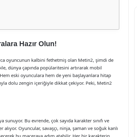
alara Hazır Olun!
ca oyuncunun kalbini fethetmiş olan Metin2, şimdi de
le, dünya çapında popülaritesini artırarak mobil
. Hem eski oyunculara hem de yeni başlayanlara hitap
la dolu zengin içeriğiyle dikkat çekiyor. Peki, Metin2
a sunuyor. Bu evrende, çok sayıda karakter sınıfı ve
yer alıyor. Oyuncular, savaşçı, ninja, şaman ve soğuk kanlı
i seçerek bu maceraya adım atabilir. Her bir karakterin