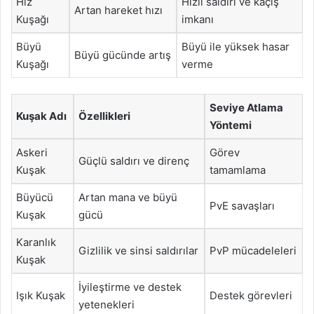
Hız
Hızlı saldırı ve kaçış
Artan hareket hızı
Kuşağı
imkanı
Büyü
Büyü ile yüksek hasar
Büyü gücünde artış
Kuşağı
verme
Seviye Atlama
Kuşak Adı
Özellikleri
Yöntemi
Askeri
Görev
Güçlü saldırı ve direnç
Kuşak
tamamlama
Büyücü
Artan mana ve büyü
PvE savaşları
Kuşak
gücü
Karanlık
Gizlilik ve sinsi saldırılar
PvP mücadeleleri
Kuşak
İyileştirme ve destek
Işık Kuşak
Destek görevleri
yetenekleri