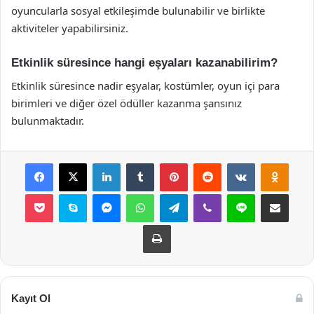
oyuncularla sosyal etkileşimde bulunabilir ve birlikte
aktiviteler yapabilirsiniz.
Etkinlik süresince hangi eşyaları kazanabilirim?
Etkinlik süresince nadir eşyalar, kostümler, oyun içi para
birimleri ve diğer özel ödüller kazanma şansınız
bulunmaktadır.
Facebook
X
LinkedIn
Tumblr
Pinterest
Reddit
VKontakte
Odnok
Pocket
Skype
Messenger
WhatsApp
Telegram
Viber
Line
E-Posta ile payla
Yazdır
Kayıt Ol