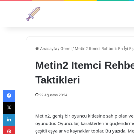
Anasayfa
/
Genel
/
Metin2 Itemci Rehberi: En İyi Eşy
Metin2 Itemci Rehbe
Taktikleri
Facebook
22 Ağustos 2024
X
LinkedIn
Metin2, geniş bir oyuncu kitlesine sahip olan 
oyunudur. Oyuncular, karakterlerini güçlendirmek
Pinterest
çeşitli eşyalar ve kaynaklar toplar. Bu yazıda, Me