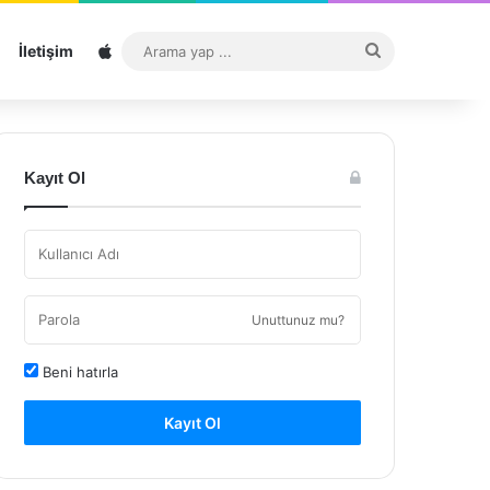
Sitemap
Arama
İletişim
yap
...
Kayıt Ol
Unuttunuz mu?
Beni hatırla
Kayıt Ol