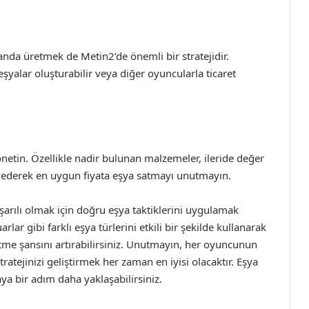
nda üretmek de Metin2’de önemli bir stratejidir.
şyalar oluşturabilir veya diğer oyuncularla ticaret
önetin. Özellikle nadir bulunan malzemeler, ileride değer
ip ederek en uygun fiyata eşya satmayı unutmayın.
rılı olmak için doğru eşya taktiklerini uygulamak
arlar gibi farklı eşya türlerini etkili bir şekilde kullanarak
t etme şansını artırabilirsiniz. Unutmayın, her oyuncunun
ratejinizi geliştirmek her zaman en iyisi olacaktır. Eşya
maya bir adım daha yaklaşabilirsiniz.