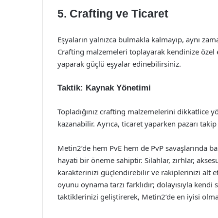
5. Crafting ve Ticaret
Eşyaların yalnızca bulmakla kalmayıp, aynı zama
Crafting malzemeleri toplayarak kendinize özel e
yaparak güçlü eşyalar edinebilirsiniz.
Taktik: Kaynak Yönetimi
Topladığınız crafting malzemelerini dikkatlice y
kazanabilir. Ayrıca, ticaret yaparken pazarı tak
Metin2’de hem PvE hem de PvP savaşlarında başa
hayati bir öneme sahiptir. Silahlar, zırhlar, aksesu
karakterinizi güçlendirebilir ve rakiplerinizi al
oyunu oynama tarzı farklıdır; dolayısıyla kendi st
taktiklerinizi geliştirerek, Metin2’de en iyisi ol