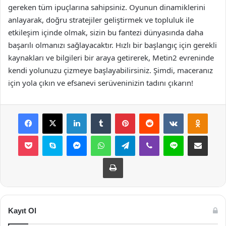
gereken tüm ipuçlarına sahipsiniz. Oyunun dinamiklerini
anlayarak, doğru stratejiler geliştirmek ve topluluk ile
etkileşim içinde olmak, sizin bu fantezi dünyasında daha
başarılı olmanızı sağlayacaktır. Hızlı bir başlangıç için gerekli
kaynakları ve bilgileri bir araya getirerek, Metin2 evreninde
kendi yolunuzu çizmeye başlayabilirsiniz. Şimdi, maceranız
için yola çıkın ve efsanevi serüveninizin tadını çıkarın!
Facebook
X
LinkedIn
Tumblr
Pinterest
Reddit
VKontakte
Odnok
Pocket
Skype
Messenger
WhatsApp
Telegram
Viber
Line
E-Posta ile payla
Yazdır
Kayıt Ol