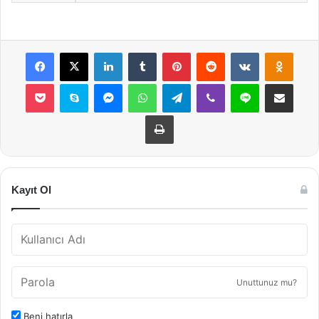
Facebook
X
LinkedIn
Tumblr
Pinterest
Reddit
VKontakte
Odnok
Pocket
Skype
Messenger
WhatsApp
Telegram
Viber
Line
E-Posta ile payla
Yazdır
Kayıt Ol
Unuttunuz mu?
Beni hatırla