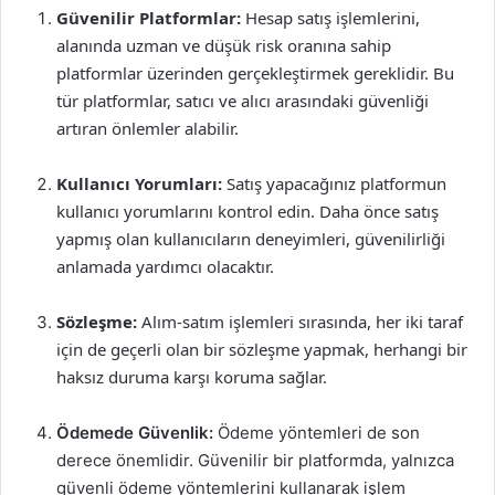
Güvenilir Platformlar:
Hesap satış işlemlerini,
alanında uzman ve düşük risk oranına sahip
platformlar üzerinden gerçekleştirmek gereklidir. Bu
tür platformlar, satıcı ve alıcı arasındaki güvenliği
artıran önlemler alabilir.
Kullanıcı Yorumları:
Satış yapacağınız platformun
kullanıcı yorumlarını kontrol edin. Daha önce satış
yapmış olan kullanıcıların deneyimleri, güvenilirliği
anlamada yardımcı olacaktır.
Sözleşme:
Alım-satım işlemleri sırasında, her iki taraf
için de geçerli olan bir sözleşme yapmak, herhangi bir
haksız duruma karşı koruma sağlar.
Ödemede Güvenlik:
Ödeme yöntemleri de son
derece önemlidir. Güvenilir bir platformda, yalnızca
güvenli ödeme yöntemlerini kullanarak işlem