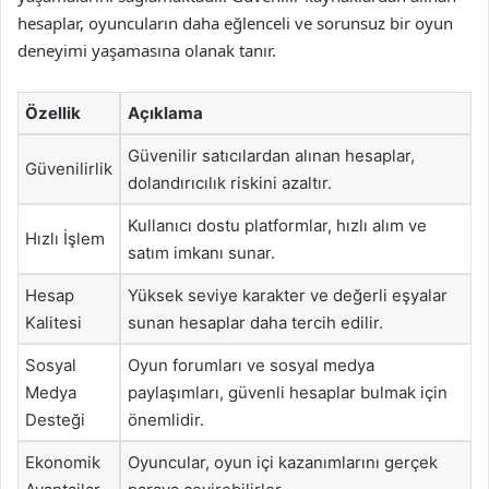
hesaplar, oyuncuların daha eğlenceli ve sorunsuz bir oyun
deneyimi yaşamasına olanak tanır.
Özellik
Açıklama
Güvenilir satıcılardan alınan hesaplar,
Güvenilirlik
dolandırıcılık riskini azaltır.
Kullanıcı dostu platformlar, hızlı alım ve
Hızlı İşlem
satım imkanı sunar.
Hesap
Yüksek seviye karakter ve değerli eşyalar
Kalitesi
sunan hesaplar daha tercih edilir.
Sosyal
Oyun forumları ve sosyal medya
Medya
paylaşımları, güvenli hesaplar bulmak için
Desteği
önemlidir.
Ekonomik
Oyuncular, oyun içi kazanımlarını gerçek