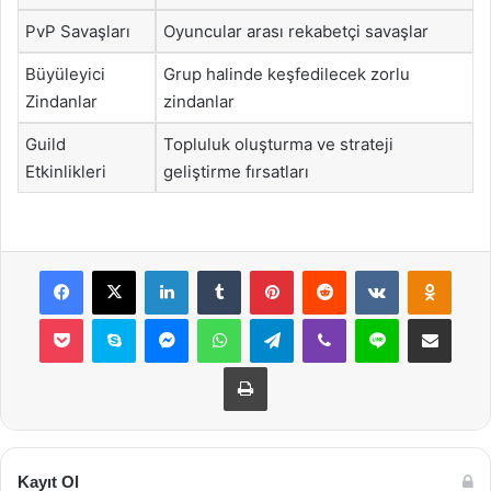
PvP Savaşları
Oyuncular arası rekabetçi savaşlar
Büyüleyici
Grup halinde keşfedilecek zorlu
Zindanlar
zindanlar
Guild
Topluluk oluşturma ve strateji
Etkinlikleri
geliştirme fırsatları
Facebook
X
LinkedIn
Tumblr
Pinterest
Reddit
VKontakte
Odnok
Pocket
Skype
Messenger
WhatsApp
Telegram
Viber
Line
E-Posta ile payla
Yazdır
Kayıt Ol