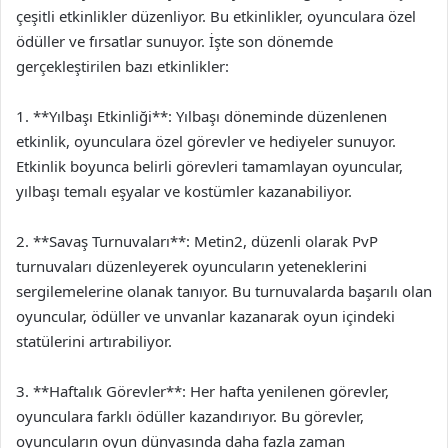
çeşitli etkinlikler düzenliyor. Bu etkinlikler, oyunculara özel
ödüller ve fırsatlar sunuyor. İşte son dönemde
gerçekleştirilen bazı etkinlikler:
1. **Yılbaşı Etkinliği**: Yılbaşı döneminde düzenlenen
etkinlik, oyunculara özel görevler ve hediyeler sunuyor.
Etkinlik boyunca belirli görevleri tamamlayan oyuncular,
yılbaşı temalı eşyalar ve kostümler kazanabiliyor.
2. **Savaş Turnuvaları**: Metin2, düzenli olarak PvP
turnuvaları düzenleyerek oyuncuların yeteneklerini
sergilemelerine olanak tanıyor. Bu turnuvalarda başarılı olan
oyuncular, ödüller ve unvanlar kazanarak oyun içindeki
statülerini artırabiliyor.
3. **Haftalık Görevler**: Her hafta yenilenen görevler,
oyunculara farklı ödüller kazandırıyor. Bu görevler,
oyuncuların oyun dünyasında daha fazla zaman