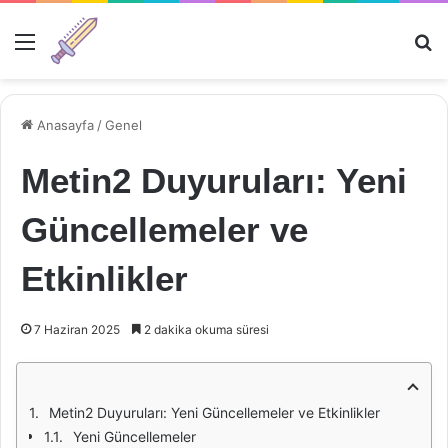
Menü
Ar
Anasayfa
/
Genel
Metin2 Duyuruları: Yeni
Güncellemeler ve
Etkinlikler
7 Haziran 2025
2 dakika okuma süresi
Metin2 Duyuruları: Yeni Güncellemeler ve Etkinlikler
Yeni Güncellemeler