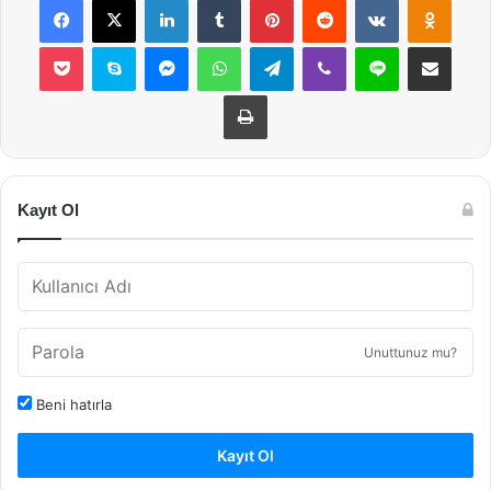
Pocket
Skype
Messenger
WhatsApp
Telegram
Viber
Line
E-Posta ile payla
Yazdır
Kayıt Ol
Unuttunuz mu?
Beni hatırla
Kayıt Ol