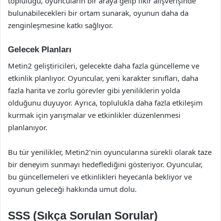
topluluğu, oyuncuların bir araya gelip fikir alışverişinde
bulunabilecekleri bir ortam sunarak, oyunun daha da
zenginleşmesine katkı sağlıyor.
Gelecek Planları
Metin2 geliştiricileri, gelecekte daha fazla güncelleme ve
etkinlik planlıyor. Oyuncular, yeni karakter sınıfları, daha
fazla harita ve zorlu görevler gibi yeniliklerin yolda
olduğunu duyuyor. Ayrıca, toplulukla daha fazla etkileşim
kurmak için yarışmalar ve etkinlikler düzenlenmesi
planlanıyor.
Bu tür yenilikler, Metin2’nin oyuncularına sürekli olarak taze
bir deneyim sunmayı hedeflediğini gösteriyor. Oyuncular,
bu güncellemeleri ve etkinlikleri heyecanla bekliyor ve
oyunun geleceği hakkında umut dolu.
SSS (Sıkça Sorulan Sorular)