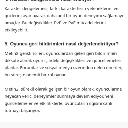
Karakter dengelemesi, farklı karakterlerin yeteneklerini ve
güçlerini ayarlayarak daha adil bir oyun deneyimi sağlamayı
amaçlar. Bu değişiklikler, PvP ve PvE mücadelelerini
etkileyebilir.
5. Oyuncu geri bildirimleri nasıl değerlendiriliyor?
Metin2 geliştiricileri, oyunculardan gelen geri bildirimleri
dikkate alarak oyun içindeki değişiklikleri ve güncellemeleri
planlar. Forumlar ve sosyal medya üzerinden gelen öneriler,
bu süreçte önemli bir rol oynar.
Metin2, sürekli olarak gelişen bir oyun olarak, oyuncularına
heyecan verici deneyimler sunmaya devam ediyor. Yeni
güncellemeler ve etkinliklerle, oyuncuların ilgisini canlı
tutmayı başarıyor.
Facebook
X
LinkedIn
Tumblr
Pinterest
Reddit
VKontakte
Odnok