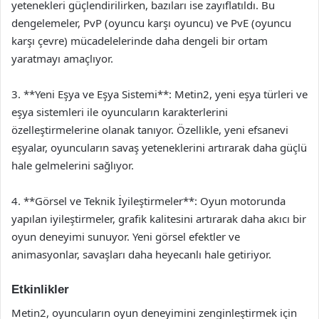
yetenekleri güçlendirilirken, bazıları ise zayıflatıldı. Bu
dengelemeler, PvP (oyuncu karşı oyuncu) ve PvE (oyuncu
karşı çevre) mücadelelerinde daha dengeli bir ortam
yaratmayı amaçlıyor.
3. **Yeni Eşya ve Eşya Sistemi**: Metin2, yeni eşya türleri ve
eşya sistemleri ile oyuncuların karakterlerini
özelleştirmelerine olanak tanıyor. Özellikle, yeni efsanevi
eşyalar, oyuncuların savaş yeteneklerini artırarak daha güçlü
hale gelmelerini sağlıyor.
4. **Görsel ve Teknik İyileştirmeler**: Oyun motorunda
yapılan iyileştirmeler, grafik kalitesini artırarak daha akıcı bir
oyun deneyimi sunuyor. Yeni görsel efektler ve
animasyonlar, savaşları daha heyecanlı hale getiriyor.
Etkinlikler
Metin2, oyuncuların oyun deneyimini zenginleştirmek için