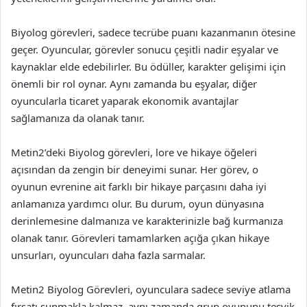
Biyolog görevleri, sadece tecrübe puanı kazanmanın ötesine
geçer. Oyuncular, görevler sonucu çeşitli nadir eşyalar ve
kaynaklar elde edebilirler. Bu ödüller, karakter gelişimi için
önemli bir rol oynar. Aynı zamanda bu eşyalar, diğer
oyuncularla ticaret yaparak ekonomik avantajlar
sağlamanıza da olanak tanır.
Metin2’deki Biyolog görevleri, lore ve hikaye öğeleri
açısından da zengin bir deneyimi sunar. Her görev, o
oyunun evrenine ait farklı bir hikaye parçasını daha iyi
anlamanıza yardımcı olur. Bu durum, oyun dünyasına
derinlemesine dalmanıza ve karakterinizle bağ kurmanıza
olanak tanır. Görevleri tamamlarken açığa çıkan hikaye
unsurları, oyuncuları daha fazla sarmalar.
Metin2 Biyolog Görevleri, oyunculara sadece seviye atlama
fırsatı sunmakla kalmaz, aynı zamanda grup oyununu teşvik