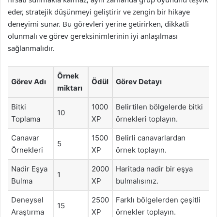
eder, stratejik düşünmeyi geliştirir ve zengin bir hikaye
deneyimi sunar. Bu görevleri yerine getirirken, dikkatli
olunmalı ve görev gereksinimlerinin iyi anlaşılması
sağlanmalıdır.
Örnek
Görev Adı
Ödül
Görev Detayı
miktarı
Bitki
1000
Belirtilen bölgelerde bitki
10
Toplama
XP
örnekleri toplayın.
Canavar
1500
Belirli canavarlardan
5
Örnekleri
XP
örnek toplayın.
Nadir Eşya
2000
Haritada nadir bir eşya
1
Bulma
XP
bulmalısınız.
Deneysel
2500
Farklı bölgelerden çeşitli
15
Araştırma
XP
örnekler toplayın.