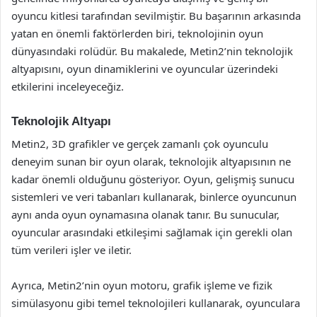
oyuncu kitlesi tarafından sevilmiştir. Bu başarının arkasında
yatan en önemli faktörlerden biri, teknolojinin oyun
dünyasındaki rolüdür. Bu makalede, Metin2’nin teknolojik
altyapısını, oyun dinamiklerini ve oyuncular üzerindeki
etkilerini inceleyeceğiz.
Teknolojik Altyapı
Metin2, 3D grafikler ve gerçek zamanlı çok oyunculu
deneyim sunan bir oyun olarak, teknolojik altyapısının ne
kadar önemli olduğunu gösteriyor. Oyun, gelişmiş sunucu
sistemleri ve veri tabanları kullanarak, binlerce oyuncunun
aynı anda oyun oynamasına olanak tanır. Bu sunucular,
oyuncular arasındaki etkileşimi sağlamak için gerekli olan
tüm verileri işler ve iletir.
Ayrıca, Metin2’nin oyun motoru, grafik işleme ve fizik
simülasyonu gibi temel teknolojileri kullanarak, oyunculara