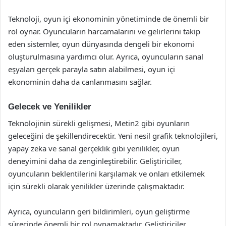
Teknoloji, oyun içi ekonominin yönetiminde de önemli bir
rol oynar. Oyuncuların harcamalarını ve gelirlerini takip
eden sistemler, oyun dünyasında dengeli bir ekonomi
oluşturulmasına yardımcı olur. Ayrıca, oyuncuların sanal
eşyaları gerçek parayla satın alabilmesi, oyun içi
ekonominin daha da canlanmasını sağlar.
Gelecek ve Yenilikler
Teknolojinin sürekli gelişmesi, Metin2 gibi oyunların
geleceğini de şekillendirecektir. Yeni nesil grafik teknolojileri,
yapay zeka ve sanal gerçeklik gibi yenilikler, oyun
deneyimini daha da zenginleştirebilir. Geliştiriciler,
oyuncuların beklentilerini karşılamak ve onları etkilemek
için sürekli olarak yenilikler üzerinde çalışmaktadır.
Ayrıca, oyuncuların geri bildirimleri, oyun geliştirme
sürecinde önemli bir rol oynamaktadır. Geliştiriciler,