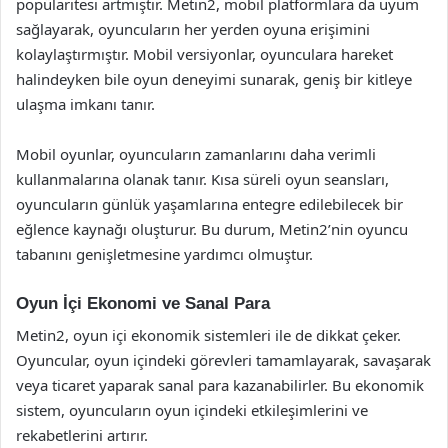
popülaritesi artmıştır. Metin2, mobil platformlara da uyum
sağlayarak, oyuncuların her yerden oyuna erişimini
kolaylaştırmıştır. Mobil versiyonlar, oyunculara hareket
halindeyken bile oyun deneyimi sunarak, geniş bir kitleye
ulaşma imkanı tanır.
Mobil oyunlar, oyuncuların zamanlarını daha verimli
kullanmalarına olanak tanır. Kısa süreli oyun seansları,
oyuncuların günlük yaşamlarına entegre edilebilecek bir
eğlence kaynağı oluşturur. Bu durum, Metin2’nin oyuncu
tabanını genişletmesine yardımcı olmuştur.
Oyun İçi Ekonomi ve Sanal Para
Metin2, oyun içi ekonomik sistemleri ile de dikkat çeker.
Oyuncular, oyun içindeki görevleri tamamlayarak, savaşarak
veya ticaret yaparak sanal para kazanabilirler. Bu ekonomik
sistem, oyuncuların oyun içindeki etkileşimlerini ve
rekabetlerini artırır.