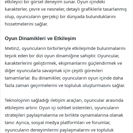
etkileyici bir görsel deneyim sunar. Oyun içindeki
karakterler, çevre ve nesneler, detaylı grafiklerle tasarlanmış
olup, oyuncuların gerçekçi bir dünyada bulunduklarını
hissetmelerini sağlar.
Oyun Dinamikleri ve Etkileşim
Metin2, oyuncuların birbirleriyle etkileşimde bulunmalarını
teşvik eden bir dizi oyun dinamiğine sahiptir. Oyuncular,
karakterlerini geliştirmek, ekipmanlarını güçlendirmek ve
diğer oyuncularla savaşmak için çeşitli görevleri
tamamlarlar. Bu dinamikler, oyuncuların oyun içinde daha
fazla zaman geçirmelerini ve topluluk oluşturmasını sağlar.
Teknolojinin sağladığı iletişim araçları, oyuncular arasında
etkileşimi artırır. Oyun içi sohbet sistemleri, oyuncuların
stratejileri paylaşmalarına ve birlikte oynamalarına olanak
tanır. Ayrıca, sosyal medya platformları ve forumlar,
oyuncuların deneyimlerini paylaşmalarını ve topluluk