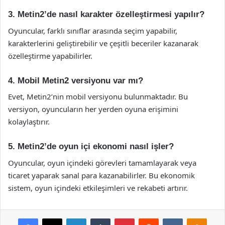
3. Metin2’de nasıl karakter özelleştirmesi yapılır?
Oyuncular, farklı sınıflar arasında seçim yapabilir,
karakterlerini geliştirebilir ve çeşitli beceriler kazanarak
özelleştirme yapabilirler.
4. Mobil Metin2 versiyonu var mı?
Evet, Metin2’nin mobil versiyonu bulunmaktadır. Bu
versiyon, oyuncuların her yerden oyuna erişimini
kolaylaştırır.
5. Metin2’de oyun içi ekonomi nasıl işler?
Oyuncular, oyun içindeki görevleri tamamlayarak veya
ticaret yaparak sanal para kazanabilirler. Bu ekonomik
sistem, oyun içindeki etkileşimleri ve rekabeti artırır.
Facebook
X
LinkedIn
Tumblr
Pinterest
Reddit
VKontakte
Odnok