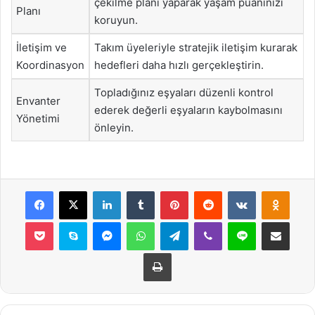
çekilme planı yaparak yaşam puanınızı
Planı
koruyun.
İletişim ve
Takım üyeleriyle stratejik iletişim kurarak
Koordinasyon
hedefleri daha hızlı gerçekleştirin.
Topladığınız eşyaları düzenli kontrol
Envanter
ederek değerli eşyaların kaybolmasını
Yönetimi
önleyin.
Facebook
X
LinkedIn
Tumblr
Pinterest
Reddit
VKontakte
Odnok
Pocket
Skype
Messenger
WhatsApp
Telegram
Viber
Line
E-Posta ile payla
Yazdır