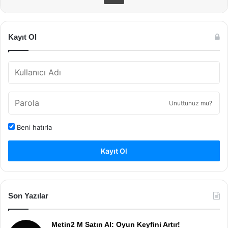
Kayıt Ol
Unuttunuz mu?
Beni hatırla
Kayıt Ol
Son Yazılar
Metin2 M Satın Al: Oyun Keyfini Artır!