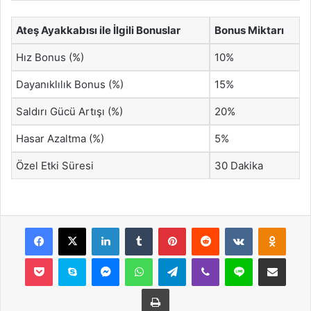
Ateş Ayakkabısı ile İlgili Bonuslar
Bonus Miktarı
Hız Bonus (%)
10%
Dayanıklılık Bonus (%)
15%
Saldırı Gücü Artışı (%)
20%
Hasar Azaltma (%)
5%
Özel Etki Süresi
30 Dakika
Facebook
X
LinkedIn
Tumblr
Pinterest
Reddit
VKontakte
Odnok
Pocket
Skype
Messenger
WhatsApp
Telegram
Viber
Line
E-Posta ile payla
Yazdır