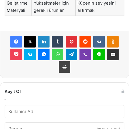
Geliştirme
Yükseltmeler için
Küpenin seviyesini
Materyali
gerekli ürünler
artırmak
Facebook
X
LinkedIn
Tumblr
Pinterest
Reddit
VKontakte
Odnok
Pocket
Skype
Messenger
WhatsApp
Telegram
Viber
Line
E-Posta ile payla
Yazdır
Kayıt Ol
Unuttunuz mu?