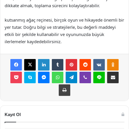
dikkate almak, toplama sürecini kolaylaştırabilir.
kutsanmış ağaç reçinesi, birçok oyun ve hikayede önemli bir
yer tutar. Doğru bilgi ve stratejilerle, bu değerli maddeyi
etkili bir şekilde kullanabilir ve oyununuzda büyük
ilerlemeler kaydedebilirsiniz.
Facebook
X
LinkedIn
Tumblr
Pinterest
Reddit
VKontakte
Odnok
Pocket
Skype
Messenger
WhatsApp
Telegram
Viber
Line
E-Posta ile payla
Yazdır
Kayıt Ol