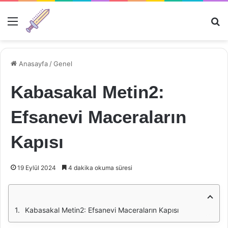
Menü
Ar
Anasayfa
/
Genel
Kabasakal Metin2:
Efsanevi Maceraların
Kapısı
19 Eylül 2024
4 dakika okuma süresi
Kabasakal Metin2: Efsanevi Maceraların Kapısı