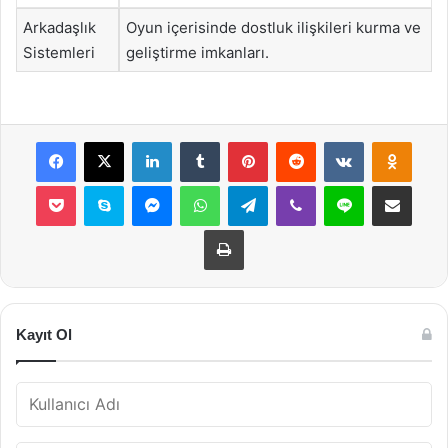
Arkadaşlık
Oyun içerisinde dostluk ilişkileri kurma ve
Sistemleri
geliştirme imkanları.
Facebook
X
LinkedIn
Tumblr
Pinterest
Reddit
VKontakte
Odnok
Pocket
Skype
Messenger
WhatsApp
Telegram
Viber
Line
E-Posta ile payla
Yazdır
Kayıt Ol