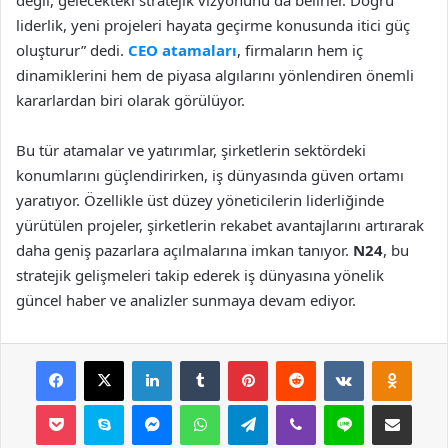
liderlik, yeni projeleri hayata geçirme konusunda itici güç
oluşturur” dedi.
CEO atamaları
, firmaların hem iç
dinamiklerini hem de piyasa algılarını yönlendiren önemli
kararlardan biri olarak görülüyor.
Bu tür atamalar ve yatırımlar, şirketlerin sektördeki
konumlarını güçlendirirken, iş dünyasında güven ortamı
yaratıyor. Özellikle üst düzey yöneticilerin liderliğinde
yürütülen projeler, şirketlerin rekabet avantajlarını artırarak
daha geniş pazarlara açılmalarına imkan tanıyor.
N24
, bu
stratejik gelişmeleri takip ederek iş dünyasına yönelik
güncel haber ve analizler sunmaya devam ediyor.
Facebook
X
LinkedIn
Tumblr
Pinterest
Reddit
VKontakte
Odnok
Pocket
Skype
Messenger
WhatsApp
Telegram
Viber
Line
E-Posta ile payla
Yazdır