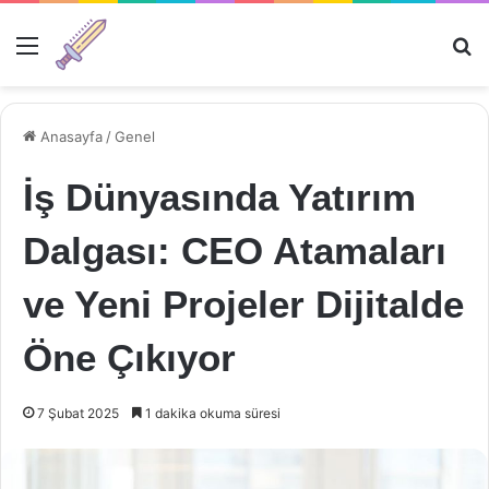
Menü
Ar
Anasayfa
/
Genel
İş Dünyasında Yatırım
Dalgası: CEO Atamaları
ve Yeni Projeler Dijitalde
Öne Çıkıyor
7 Şubat 2025
1 dakika okuma süresi