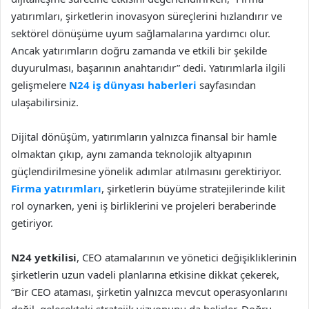
yatırımları, şirketlerin inovasyon süreçlerini hızlandırır ve
sektörel dönüşüme uyum sağlamalarına yardımcı olur.
Ancak yatırımların doğru zamanda ve etkili bir şekilde
duyurulması, başarının anahtarıdır” dedi. Yatırımlarla ilgili
gelişmelere
N24 iş dünyası haberleri
sayfasından
ulaşabilirsiniz.
Dijital dönüşüm, yatırımların yalnızca finansal bir hamle
olmaktan çıkıp, aynı zamanda teknolojik altyapının
güçlendirilmesine yönelik adımlar atılmasını gerektiriyor.
Firma yatırımları
, şirketlerin büyüme stratejilerinde kilit
rol oynarken, yeni iş birliklerini ve projeleri beraberinde
getiriyor.
N24 yetkilisi
, CEO atamalarının ve yönetici değişikliklerinin
şirketlerin uzun vadeli planlarına etkisine dikkat çekerek,
“Bir CEO ataması, şirketin yalnızca mevcut operasyonlarını
değil, gelecekteki stratejik vizyonunu da belirler. Doğru