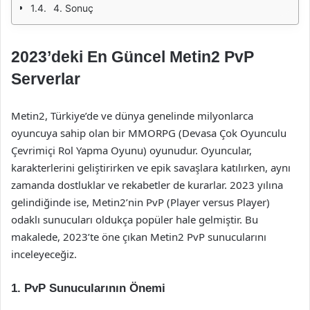
4. Sonuç
2023’deki En Güncel Metin2 PvP
Serverlar
Metin2, Türkiye’de ve dünya genelinde milyonlarca
oyuncuya sahip olan bir MMORPG (Devasa Çok Oyunculu
Çevrimiçi Rol Yapma Oyunu) oyunudur. Oyuncular,
karakterlerini geliştirirken ve epik savaşlara katılırken, aynı
zamanda dostluklar ve rekabetler de kurarlar. 2023 yılına
gelindiğinde ise, Metin2’nin PvP (Player versus Player)
odaklı sunucuları oldukça popüler hale gelmiştir. Bu
makalede, 2023’te öne çıkan Metin2 PvP sunucularını
inceleyeceğiz.
1. PvP Sunucularının Önemi