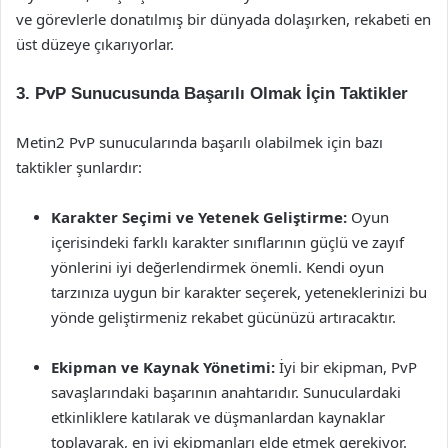
ve görevlerle donatılmış bir dünyada dolaşırken, rekabeti en
üst düzeye çıkarıyorlar.
3. PvP Sunucusunda Başarılı Olmak İçin Taktikler
Metin2 PvP sunucularında başarılı olabilmek için bazı
taktikler şunlardır:
Karakter Seçimi ve Yetenek Geliştirme:
Oyun
içerisindeki farklı karakter sınıflarının güçlü ve zayıf
yönlerini iyi değerlendirmek önemli. Kendi oyun
tarzınıza uygun bir karakter seçerek, yeteneklerinizi bu
yönde geliştirmeniz rekabet gücünüzü artıracaktır.
Ekipman ve Kaynak Yönetimi:
İyi bir ekipman, PvP
savaşlarındaki başarının anahtarıdır. Sunuculardaki
etkinliklere katılarak ve düşmanlardan kaynaklar
toplayarak, en iyi ekipmanları elde etmek gerekiyor.