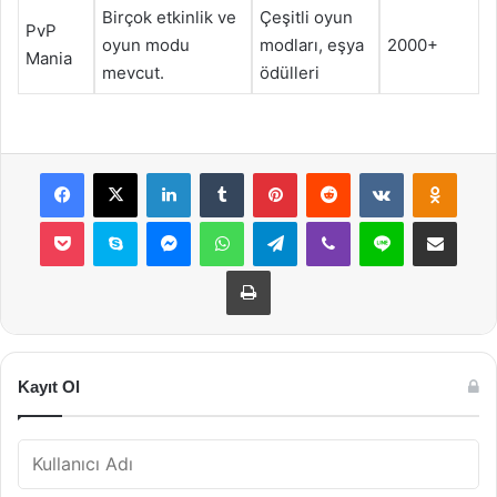
Birçok etkinlik ve
Çeşitli oyun
PvP
oyun modu
modları, eşya
2000+
Mania
mevcut.
ödülleri
Facebook
X
LinkedIn
Tumblr
Pinterest
Reddit
VKontakte
Odnok
Pocket
Skype
Messenger
WhatsApp
Telegram
Viber
Line
E-Posta ile payla
Yazdır
Kayıt Ol