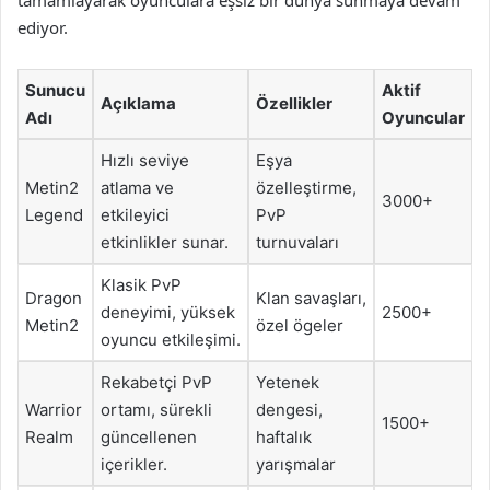
tamamlayarak oyunculara eşsiz bir dünya sunmaya devam
ediyor.
Sunucu
Aktif
Açıklama
Özellikler
Adı
Oyuncular
Hızlı seviye
Eşya
Metin2
atlama ve
özelleştirme,
3000+
Legend
etkileyici
PvP
etkinlikler sunar.
turnuvaları
Klasik PvP
Dragon
Klan savaşları,
deneyimi, yüksek
2500+
Metin2
özel ögeler
oyuncu etkileşimi.
Rekabetçi PvP
Yetenek
Warrior
ortamı, sürekli
dengesi,
1500+
Realm
güncellenen
haftalık
içerikler.
yarışmalar