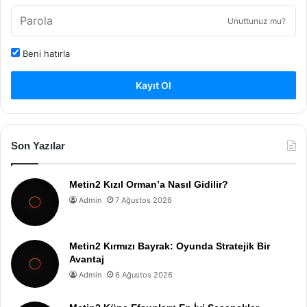
Unuttunuz mu?
Beni hatırla
Kayıt Ol
Son Yazılar
Metin2 Kızıl Orman’a Nasıl Gidilir?
Admin
7 Ağustos 2026
Metin2 Kırmızı Bayrak: Oyunda Stratejik Bir
Avantaj
Admin
6 Ağustos 2026